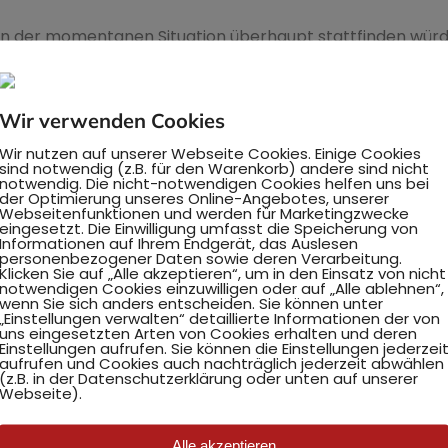
s in der momentanen Situation überhaupt stattfinden würd
I come
😍
Wir verwenden Cookies
Wir nutzen auf unserer Webseite Cookies. Einige Cookies
warzenegger mit uns hier im Hotel wohnt
😉
? Ach, ich lieb
sind notwendig (z.B. für den Warenkorb) andere sind nicht
notwendig. Die nicht-notwendigen Cookies helfen uns bei
der Optimierung unseres Online-Angebotes, unserer
Webseitenfunktionen und werden für Marketingzwecke
eingesetzt. Die Einwilligung umfasst die Speicherung von
Informationen auf Ihrem Endgerät, das Auslesen
personenbezogener Daten sowie deren Verarbeitung.
Klicken Sie auf „Alle akzeptieren“, um in den Einsatz von nicht
notwendigen Cookies einzuwilligen oder auf „Alle ablehnen“,
n… Ibiza steht ja für Hippie-Kultur auf den Balearen u
wenn Sie sich anders entscheiden. Sie können unter
„Einstellungen verwalten“ detaillierte Informationen der von
t abgeholt
🙌
uns eingesetzten Arten von Cookies erhalten und deren
Einstellungen aufrufen. Sie können die Einstellungen jederzei
aufrufen und Cookies auch nachträglich jederzeit abwählen
(z.B. in der Datenschutzerklärung oder unten auf unserer
Webseite).
 doch nicht mehr auf den Beinen. Also
😴
wir wollen
Alle akzeptieren