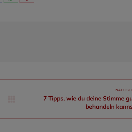
are
Share
Share
n
on
on
acebook
WhatsApp
Pinterest
NÄCHST
7 Tipps, wie du deine Stimme g
Nächster
behandeln kann
Beitrag: