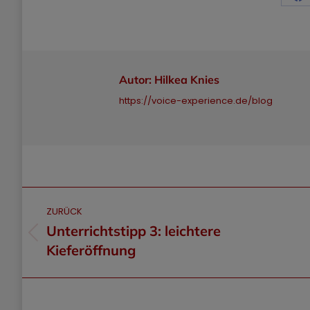
Sh
o
F
Autor:
Hilkea Knies
https://voice-experience.de/blog
Kommentarnavigation
ZURÜCK
Unterrichtstipp 3: leichtere
Vorheriger
Kieferöffnung
Beitrag: