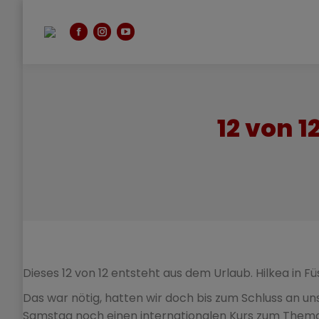
Facebook
Instagram
YouTube
page
page
page
opens
opens
opens
in
in
in
new
new
new
12 von 1
window
window
window
Dieses 12 von 12 entsteht aus dem Urlaub. Hilkea in Füs
Das war nötig, hatten wir doch bis zum Schluss an u
Samstag noch einen internationalen Kurs zum Thema