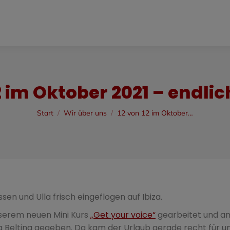
2 im Oktober 2021 – endli
Sie befinden sich hier:
Start
Wir über uns
12 von 12 im Oktober…
sen und Ulla frisch eingeflogen auf Ibiza.
nserem neuen Mini Kurs
„Get your voice“
gearbeitet und a
 Belting gegeben. Da kam der Urlaub gerade recht für u