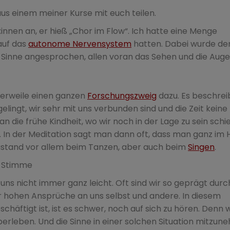
aus einem meiner Kurse mit euch teilen.
innen an, er hieß „Chor im Flow“. Ich hatte eine Menge
auf das
autonome Nervensystem
hatten. Dabei wurde de
Sinne angesprochen, allen voran das Sehen und die Augen
lerweile einen ganzen
Forschungszweig
dazu. Es beschrei
ingt, wir sehr mit uns verbunden sind und die Zeit keine 
 die frühe Kindheit, wo wir noch in der Lage zu sein schi
 In der Meditation sagt man dann oft, dass man ganz im H
Zustand vor allem beim Tanzen, aber auch beim
Singen
.
 uns nicht immer ganz leicht. Oft sind wir so geprägt durc
sehr hohen Ansprüche an uns selbst und andere. In diesem
häftigt ist, ist es schwer, noch auf sich zu hören. Denn
Überleben. Und die Sinne in einer solchen Situation mitzun