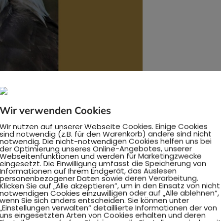
e die Bilder in mich hinein strömen, anstatt angestrengt 
okussierten Blick, den eher aufnehmenden, rezeptiven Bl
Wir verwenden Cookies
?
Wir nutzen auf unserer Webseite Cookies. Einige Cookies
die Gruppe darauf vertraute, dass der weiche, weite Blick
sind notwendig (z.B. für den Warenkorb) andere sind nicht
nehmen. Der Klang wurde voller und weicher, der Chor san
notwendig. Die nicht-notwendigen Cookies helfen uns bei
der Optimierung unseres Online-Angebotes, unserer
r nicht mehr mühsam und es entstand ein ganz andere
Webseitenfunktionen und werden für Marketingzwecke
eingesetzt. Die Einwilligung umfasst die Speicherung von
hen den Sänger:innen fühlte sich auf einmal anders an, 
Informationen auf Ihrem Endgerät, das Auslesen
che Empfinden war angenehmer. Und die Atmung reagier
personenbezogener Daten sowie deren Verarbeitung.
Klicken Sie auf „Alle akzeptieren“, um in den Einsatz von nicht
, dass sie auf einmal tiefer und leichter wurde, ganz vo
notwendigen Cookies einzuwilligen oder auf „Alle ablehnen“,
wenn Sie sich anders entscheiden. Sie können unter
„Einstellungen verwalten“ detaillierte Informationen der von
uns eingesetzten Arten von Cookies erhalten und deren