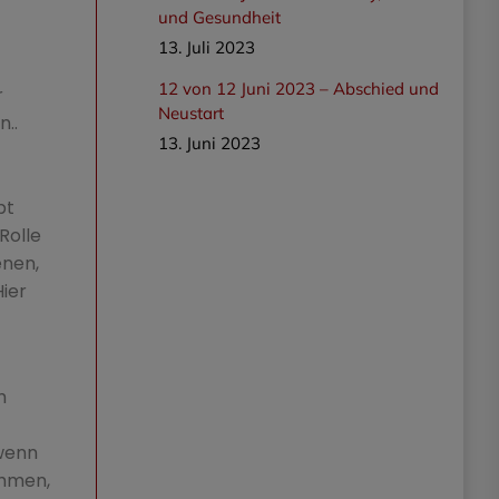
und Gesundheit
13. Juli 2023
12 von 12 Juni 2023 – Abschied und
r
Neustart
..
13. Juni 2023
bt
Rolle
enen,
ier
h
 wenn
ehmen,