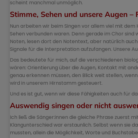
scheint manchmal unmöglich.
Stimme, Sehen und unsere Augen – 
Nun arbeiten wir beim Singen vor allem viel mit dem
Sehen verbunden waren. Denn gerade im Chor sind wir
Noten, lesen dort den Notentext, aber natürlich auch
Signale für die Interpretation aufzufangen. Unsere Au
Das bedeutete für mich, auf die verschiedenen biol
wären: Orientierung über die Augen, Kontakt mit and
genau erkennen müssen, den Blick weit stellen, wen
wird in unserem Hirnstamm gesteuert.
Und es ist gut, wenn wir diese Fähigkeiten auch für
Auswendig singen oder nicht auswend
Ich ließ die Sänger:innen die gleiche Phrase zuerst 
Klangunterschied war erstaunlich. Selbst wenn sie d
mussten, allein die Möglichkeit, Worte und Buchstab