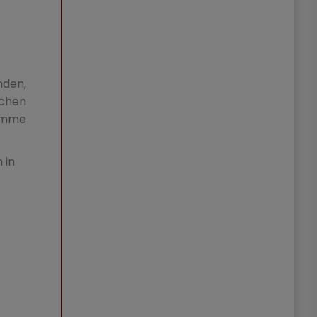
nden,
achen
timme
 in