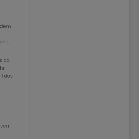
t dem
ihre
s da
hr
l das
esen