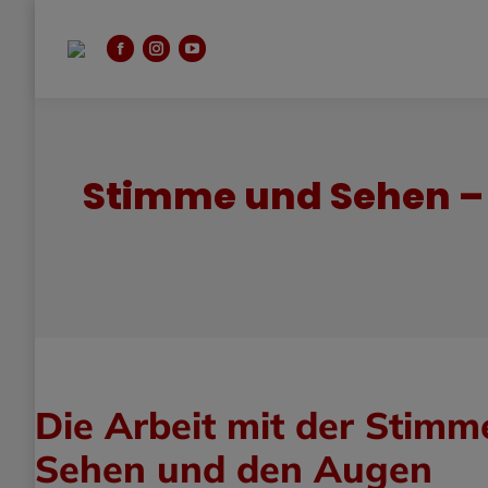
Facebook
Instagram
YouTube
page
page
page
opens
opens
opens
in
in
in
new
new
new
Stimme und Sehen – 
window
window
window
Die Arbeit mit der Stimm
Sehen und den Augen