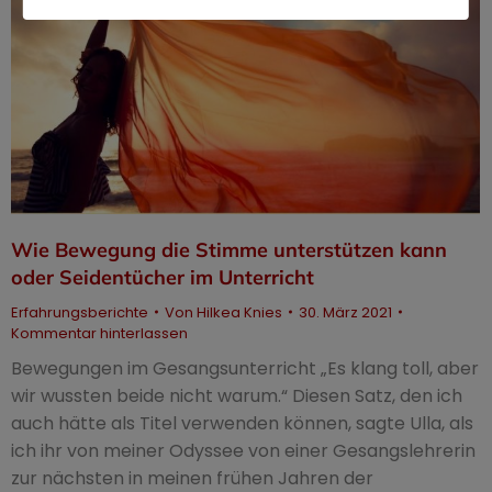
Wie Bewegung die Stimme unterstützen kann
oder Seidentücher im Unterricht
Erfahrungsberichte
Von
Hilkea Knies
30. März 2021
Kommentar hinterlassen
Bewegungen im Gesangsunterricht „Es klang toll, aber
wir wussten beide nicht warum.“ Diesen Satz, den ich
auch hätte als Titel verwenden können, sagte Ulla, als
ich ihr von meiner Odyssee von einer Gesangslehrerin
zur nächsten in meinen frühen Jahren der