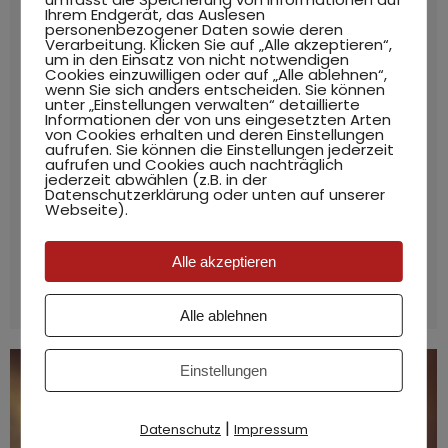
Liebesgeschichte
Ihrem Endgerät, das Auslesen
personenbezogener Daten sowie deren
Verarbeitung. Klicken Sie auf „Alle akzeptieren“,
Erfahrungsberichte
,
Nervensystem
Von
Hilkea Knies
um in den Einsatz von nicht notwendigen
6. April 2021
2 Kommentare
Cookies einzuwilligen oder auf „Alle ablehnen“,
wenn Sie sich anders entscheiden. Sie können
Das autonome Nervensystem – der Beginn
unter „Einstellungen verwalten“ detaillierte
Informationen der von uns eingesetzten Arten
einer großen Liebesgeschichte Immer wieder
von Cookies erhalten und deren Einstellungen
innerhalb der Ausbildungen, die ich leite und
aufrufen. Sie können die Einstellungen jederzeit
aufrufen und Cookies auch nachträglich
mitgestalte, ist das Thema Nervensystem
jederzeit abwählen (z.B. in der
Datenschutzerklärung oder unten auf unserer
besonders spannend und liegt mir sehr am
Webseite).
Herzen. Die Stimme und das Autonome
Nervensystem (ANS) haben mehr gemeinsam
Alle akzeptieren
als man auf den ersten Blick meint. Und ich
stelle fest, dass es ein…
Alle ablehnen
Einstellungen
|
Datenschutz
Impressum