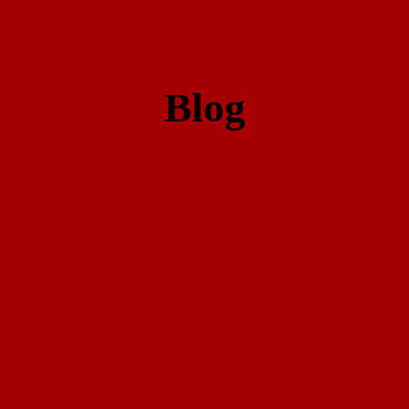
Blog
Alle anzeigen
Erfahrungsberichte
Faszien
Methode
Nervensystem
Tequila Talks
Unterrichtstipps
Wir über uns