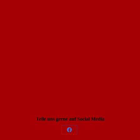
Sensomotorik – eine emotional assoziative
Herangehensweise
Von
Hilkea Knies
2. November 2021
1 Kommentar
Sperrigkeit des Wortes Sensomotorik Kaum ein Begriff scheint sich weniger für eine kurze und knappe Erklärung zu eignen als die Sensomotorik. Er scheint sich förmlich zu sperren, sinnliche Assoziationen in…
Weiterlesen
1
2
3
→
Teile uns gerne auf Social Media